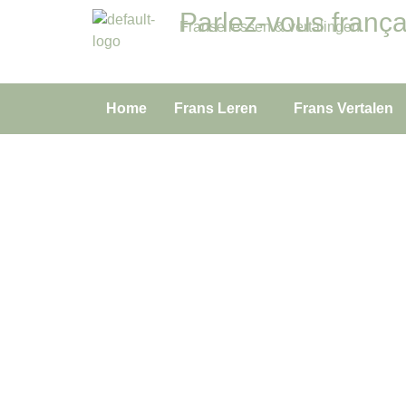
Parlez-vous frança
Franse lessen & vertalingen
Home
Frans Leren
Frans Vertalen