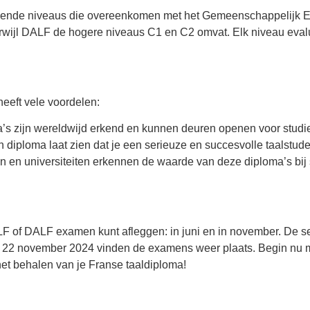
llende niveaus die overeenkomen met het Gemeenschappelijk E
erwijl DALF de hogere niveaus C1 en C2 omvat. Elk niveau evalu
eft vele voordelen:
s zijn wereldwijd erkend en kunnen deuren openen voor studie
 diploma laat zien dat je een serieuze en succesvolle taalstude
n en universiteiten erkennen de waarde van deze diploma’s bij so
ELF of DALF examen kunt afleggen: in juni en in november. De se
tot 22 november 2024 vinden de examens weer plaats. Begin nu 
het behalen van je Franse taaldiploma!