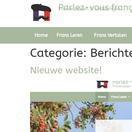
Parlez-vous franç
Franse lessen & vertalingen
Home
Frans Leren
Frans Vertalen
Categorie:
Berich
Nieuwe website!